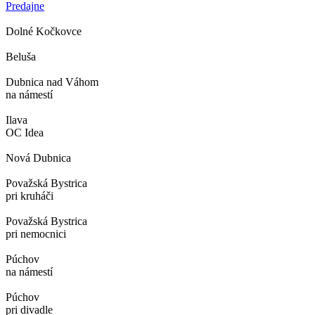
Predajne
Dolné Kočkovce
Beluša
Dubnica nad Váhom
na námestí
Ilava
OC Idea
Nová Dubnica
Považská Bystrica
pri kruháči
Považská Bystrica
pri nemocnici
Púchov
na námestí
Púchov
pri divadle