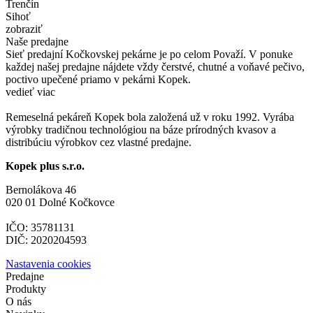
Trenčín
Sihoť
zobraziť
Naše predajne
Sieť predajní Kočkovskej pekárne je po celom Považí. V ponuke
každej našej predajne nájdete vždy čerstvé, chutné a voňavé pečivo,
poctivo upečené priamo v pekárni Kopek.
vedieť viac
Remeselná pekáreň Kopek bola založená už v roku 1992. Vyrába
výrobky tradičnou technológiou na báze prírodných kvasov a
distribúciu výrobkov cez vlastné predajne.
Kopek plus s.r.o.
Bernolákova 46
020 01 Dolné Kočkovce
IČO: 35781131
DIČ: 2020204593
Nastavenia cookies
Predajne
Produkty
O nás