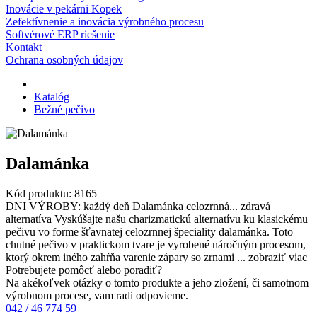
Inovácie v pekárni Kopek
Zefektívnenie a inovácia výrobného procesu
Softvérové ERP riešenie
Kontakt
Ochrana osobných údajov
Katalóg
Bežné pečivo
Dalamánka
Kód produktu:
8165
DNI VÝROBY: každý deň Dalamánka celozrnná... zdravá
alternatíva Vyskúšajte našu charizmatickú alternatívu ku klasickému
pečivu vo forme šťavnatej celozrnnej špeciality dalamánka. Toto
chutné pečivo v praktickom tvare je vyrobené náročným procesom,
ktorý okrem iného zahŕňa varenie zápary so zrnami ...
zobraziť viac
Potrebujete pomôcť alebo poradiť?
Na akékoľvek otázky o tomto produkte a jeho zložení, či samotnom
výrobnom procese, vam radi odpovieme.
042 / 46 774 59