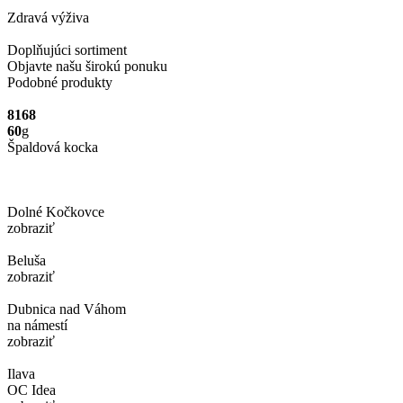
Zdravá výživa
Doplňujúci sortiment
Objavte našu širokú ponuku
Podobné produkty
8168
60
g
Špaldová kocka
Dolné Kočkovce
zobraziť
Beluša
zobraziť
Dubnica nad Váhom
na námestí
zobraziť
Ilava
OC Idea