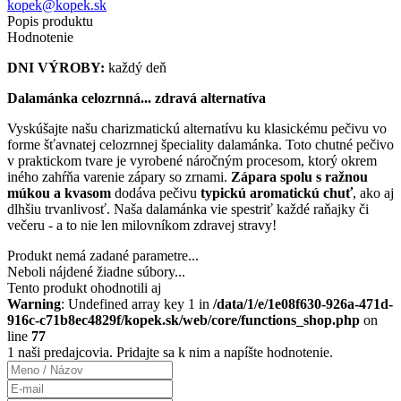
kopek@kopek.sk
Popis produktu
Hodnotenie
DNI VÝROBY:
každý deň
Dalamánka celozrnná... zdravá alternatíva
Vyskúšajte našu charizmatickú alternatívu ku klasickému pečivu vo
forme šťavnatej celozrnnej špeciality dalamánka. Toto chutné pečivo
v praktickom tvare je vyrobené náročným procesom, ktorý okrem
iného zahŕňa varenie zápary so zrnami.
Zápara spolu s ražnou
múkou a kvasom
dodáva pečivu
typickú aromatickú chuť
, ako aj
dlhšiu trvanlivosť. Naša dalamánka vie spestriť každé raňajky či
večeru - a to nie len milovníkom zdravej stravy!
Produkt nemá zadané parametre...
Neboli nájdené žiadne súbory...
Tento produkt ohodnotili aj
Warning
: Undefined array key 1 in
/data/1/e/1e08f630-926a-471d-
916c-c71b8ec4829f/kopek.sk/web/core/functions_shop.php
on
line
77
1 naši predajcovia
. Pridajte sa k nim a napíšte hodnotenie.