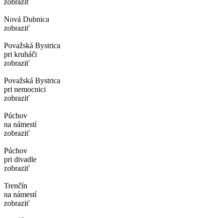
zobraziť
Nová Dubnica
zobraziť
Považská Bystrica
pri kruháči
zobraziť
Považská Bystrica
pri nemocnici
zobraziť
Púchov
na námestí
zobraziť
Púchov
pri divadle
zobraziť
Trenčín
na námestí
zobraziť