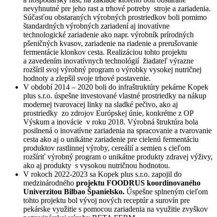
nevyhnutné pre jeho rast a trhové potreby stroje a zariadenia.
Súčasťou obstaraných výrobných prostriedkov boli pomimo
štandardných výrobných zariadení aj inovatívne
technologické zariadenie ako napr. výrobník prírodných
pšeničných kvasov, zariadenie na riadenie a prerušovanie
fermentácie klonkov cesta. Realizáciou tohto projektu
a zavedením inovatívnych technológií žiadateľ výrazne
rozšíril svoj výrobný program o výrobky vysokej nutričnej
hodnoty a zlepšil svoje trhové postavenie.
V období 2014 – 2020 boli do infraštruktúry pekárne Kopek
plus s.r.o. úspešne investované vlastné prostriedky na nákup
modernej tvarovacej linky na sladké pečivo, ako aj
prostriedky zo zdrojov Európskej únie, konkrétne z OP
Výskum a inovácie v roku 2018. Výrobná štruktúra bola
posilnená o inovatívne zariadenia na spracovanie a tvarovanie
cesta ako aj o unikátne zariadenie pre cielenú fermentáciu
produktov rastlinnej výroby, cereálií a semien s cieľom
rozšíriť výrobný program o unikátne produkty zdravej výživy,
ako aj produkty s vysokou nutričnou hodnotou.
V rokoch 2022-2023 sa Kopek plus s.r.o. zapojil do
medzinárodného
projektu FOODRUS koordinovaného
Univerzitou Bilbao Španielsko.
Úspešne splneným cieľom
tohto projektu bol vývoj nových receptúr a surovín pre
pekárske využitie s pomocou zariadenia na využitie zvyškov