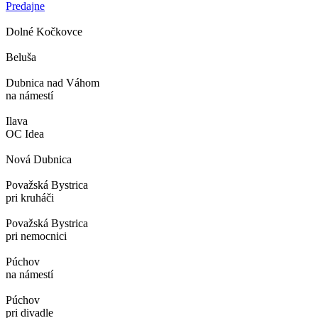
Predajne
Dolné Kočkovce
Beluša
Dubnica nad Váhom
na námestí
Ilava
OC Idea
Nová Dubnica
Považská Bystrica
pri kruháči
Považská Bystrica
pri nemocnici
Púchov
na námestí
Púchov
pri divadle