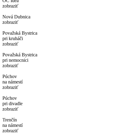
OC Idea
zobraziť
Nová Dubnica
zobraziť
Považská Bystrica
pri kruháči
zobraziť
Považská Bystrica
pri nemocnici
zobraziť
Púchov
na námestí
zobraziť
Púchov
pri divadle
zobraziť
Trenčín
na námestí
zobraziť