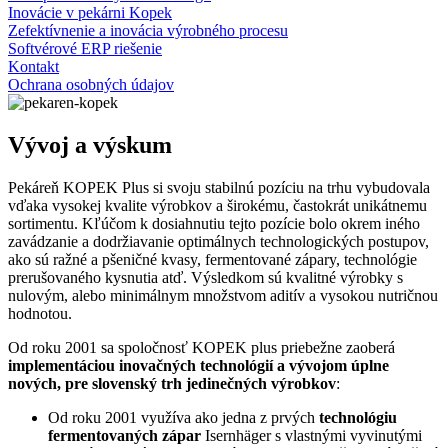
Inovácie v pekárni Kopek
Zefektívnenie a inovácia výrobného procesu
Softvérové ERP riešenie
Kontakt
Ochrana osobných údajov
Vývoj
a výskum
Pekáreň KOPEK Plus si svoju stabilnú pozíciu na trhu vybudovala
vďaka vysokej kvalite výrobkov a širokému, častokrát unikátnemu
sortimentu. Kľúčom k dosiahnutiu tejto pozície bolo okrem iného
zavádzanie a dodržiavanie optimálnych technologických postupov,
ako sú ražné a pšeničné kvasy, fermentované zápary, technológie
prerušovaného kysnutia atď. Výsledkom sú kvalitné výrobky s
nulovým, alebo minimálnym množstvom aditív a vysokou nutričnou
hodnotou.
Od roku 2001 sa spoločnosť KOPEK plus priebežne zaoberá
implementáciou inovačných technológií a vývojom úplne
nových, pre slovenský trh jedinečných výrobkov
:
Od roku 2001 využíva ako jedna z prvých
technológiu
fermentovaných zápar
Isernhäger s vlastnými vyvinutými