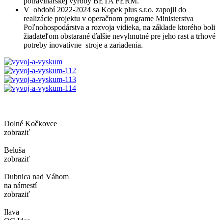
potravinárskej výroby BETA FERM.
V období 2022-2024 sa Kopek plus s.r.o. zapojil do
realizácie projektu v operačnom programe Ministerstva
Poľnohospodárstva a rozvoja vidieka, na základe ktorého boli
žiadateľom obstarané ďalšie nevyhnutné pre jeho rast a trhové
potreby inovatívne stroje a zariadenia.
Dolné Kočkovce
zobraziť
Beluša
zobraziť
Dubnica nad Váhom
na námestí
zobraziť
Ilava