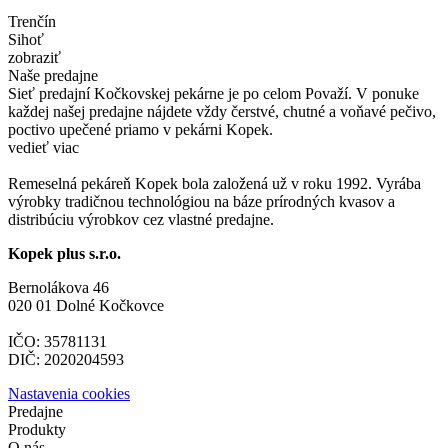
Trenčín
Sihoť
zobraziť
Naše predajne
Sieť predajní Kočkovskej pekárne je po celom Považí. V ponuke
každej našej predajne nájdete vždy čerstvé, chutné a voňavé pečivo,
poctivo upečené priamo v pekárni Kopek.
vedieť viac
Remeselná pekáreň Kopek bola založená už v roku 1992. Vyrába
výrobky tradičnou technológiou na báze prírodných kvasov a
distribúciu výrobkov cez vlastné predajne.
Kopek plus s.r.o.
Bernolákova 46
020 01 Dolné Kočkovce
IČO: 35781131
DIČ: 2020204593
Nastavenia cookies
Predajne
Produkty
O nás