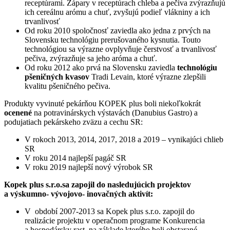
receptúrami. Zápary v receptúrach chleba a pečiva zvýrazňujú
ich cereálnu arómu a chuť, zvyšujú podieľ vlákniny a ich
trvanlivosť
Od roku 2010 spoločnosť zaviedla ako jedna z prvých na
Slovensku technológiu prerušovaného kysnutia. Touto
technológiou sa výrazne ovplyvňuje čerstvosť a trvanlivosť
pečiva, zvýrazňuje sa jeho aróma a chuť.
Od roku 2012 ako prvá na Slovensku zaviedla
technológiu
pšeničných kvasov
Tradi Levain, ktoré výrazne zlepšili
kvalitu pšeničného pečiva.
Produkty vyvinuté pekárňou KOPEK plus boli niekoľkokrát
ocenené
na potravinárskych výstavách (Danubius Gastro) a
podujatiach pekárskeho zväzu a cechu SR:
V rokoch 2013, 2014, 2017, 2018 a 2019 – vynikajúci chlieb
SR
V roku 2014 najlepší pagáč SR
V roku 2019 najlepší nový výrobok SR
Kopek plus s.r.o.sa zapojil do nasledujúcich projektov
a výskumno- vývojovo- inovačných aktivít:
V období 2007-2013 sa Kopek plus s.r.o. zapojil do
realizácie projektu v operačnom programe Konkurencia
a hospodársky rast, na základe ktorého boli obstarané