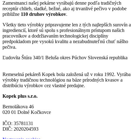
Zamestnanci našej pekárne vyrábajú denne podľa tradičných
receptúr chlieb, sladké, bežné, ako aj trvanlivé pečivo v podobe
približne
110 druhov výrobkov
.
Všetky tieto výrobky pripravujeme len z tých najlepších surovín a
ingrediencií, ktoré sú spolu s profesionálnym prístupom našich
pracovníkov a dodržiavaním technologickej disciplíny
predpokladom pre vysokú kvalitu a nezabudnuteľnú chuť nášho
pečiva.
Ľudovíta Štúra 340/1
Beluša
okres Púchov
Slovenská republika
Remeselná pekáreň Kopek bola založená už v roku 1992. Vyrába
výrobky tradičnou technológiou na báze prírodných kvasov a
distribúciu výrobkov cez vlastné predajne.
Kopek plus s.r.o.
Bernolákova 46
020 01 Dolné Kočkovce
IČO: 35781131
DIČ: 2020204593