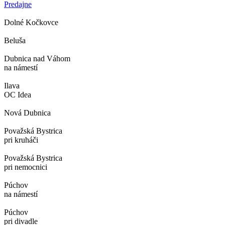
Predajne
Dolné Kočkovce
Beluša
Dubnica nad Váhom
na námestí
Ilava
OC Idea
Nová Dubnica
Považská Bystrica
pri kruháči
Považská Bystrica
pri nemocnici
Púchov
na námestí
Púchov
pri divadle