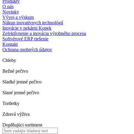
Produkty
O nás
Novinky
Vývoj a výskum
Nákup inovatívnych technológií
Inovácie v pekárni Kopek
Zefektívnenie a inovácia výrobného procesu
Softvérové ERP riešenie
Kontakt
Ochrana osobných údajov
Chleby
Bežné pečivo
Sladké jemné pečivo
Slané jemné pečivo
Tortletky
Zdravá výživa
Doplňujúci sortiment