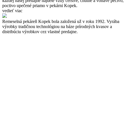
každej našej predajne nájdete vždy čerstvé, chutné a voňavé pečivo,
poctivo upečené priamo v pekárni Kopek.
vedieť viac
Remeselná pekáreň Kopek bola založená už v roku 1992. Vyrába
výrobky tradičnou technológiou na báze prírodných kvasov a
distribúciu výrobkov cez vlastné predajne.
Kopek plus s.r.o.
Bernolákova 46
020 01 Dolné Kočkovce
IČO: 35781131
DIČ: 2020204593
Nastavenia cookies
Predajne
Produkty
O nás
Novinky
Vývoj a výskum
Kontakt
Copyright © 2026
Kopek plus s.r.o.
| Internetové stránky od