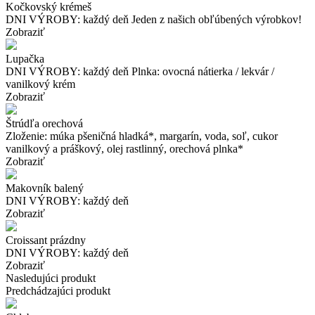
Kočkovský krémeš
DNI VÝROBY: každý deň Jeden z našich obľúbených výrobkov!
Zobraziť
Lupačka
DNI VÝROBY: každý deň Plnka: ovocná nátierka / lekvár /
vanilkový krém
Zobraziť
Štrúdľa orechová
Zloženie: múka pšeničná hladká*, margarín, voda, soľ, cukor
vanilkový a práškový, olej rastlinný, orechová plnka*
Zobraziť
Makovník balený
DNI VÝROBY: každý deň
Zobraziť
Croissant prázdny
DNI VÝROBY: každý deň
Zobraziť
Nasledujúci produkt
Predchádzajúci produkt