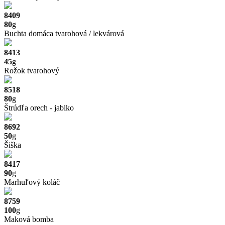
8409
80
g
Buchta domáca tvarohová / lekvárová
8413
45
g
Rožok tvarohový
8518
80
g
Štrúdľa orech - jablko
8692
50
g
Šiška
8417
90
g
Marhuľový koláč
8759
100
g
Maková bomba