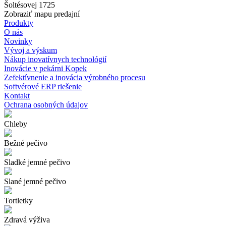
Šoltésovej 1725
Zobraziť mapu predajní
Produkty
O nás
Novinky
Vývoj a výskum
Nákup inovatívnych technológií
Inovácie v pekárni Kopek
Zefektívnenie a inovácia výrobného procesu
Softvérové ERP riešenie
Kontakt
Ochrana osobných údajov
Chleby
Bežné pečivo
Sladké jemné pečivo
Slané jemné pečivo
Tortletky
Zdravá výživa