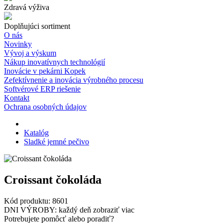
Zdravá výživa
Doplňujúci sortiment
O nás
Novinky
Vývoj a výskum
Nákup inovatívnych technológií
Inovácie v pekárni Kopek
Zefektívnenie a inovácia výrobného procesu
Softvérové ERP riešenie
Kontakt
Ochrana osobných údajov
Katalóg
Sladké jemné pečivo
Croissant čokoláda
Kód produktu:
8601
DNI VÝROBY: každý deň
zobraziť viac
Potrebujete pomôcť alebo poradiť?