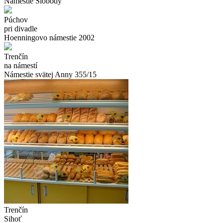
Námestie Slobody
Púchov
pri divadle
Hoenningovo námestie 2002
Trenčín
na námestí
Námestie svätej Anny 355/15
Trenčín
Sihoť