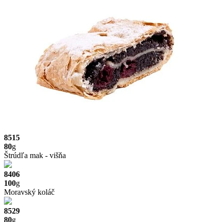
8515
80
g
Štrúdľa mak - višňa
8406
100
g
Moravský koláč
8529
80
g