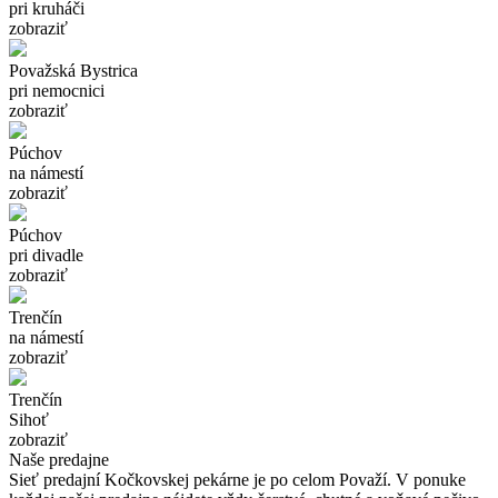
pri kruháči
zobraziť
Považská Bystrica
pri nemocnici
zobraziť
Púchov
na námestí
zobraziť
Púchov
pri divadle
zobraziť
Trenčín
na námestí
zobraziť
Trenčín
Sihoť
zobraziť
Naše predajne
Sieť predajní Kočkovskej pekárne je po celom Považí. V ponuke