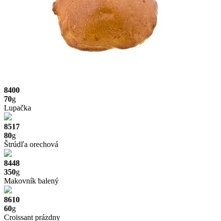
8400
70
g
Lupačka
8517
80
g
Štrúdľa orechová
8448
350
g
Makovník balený
8610
60
g
Croissant prázdny