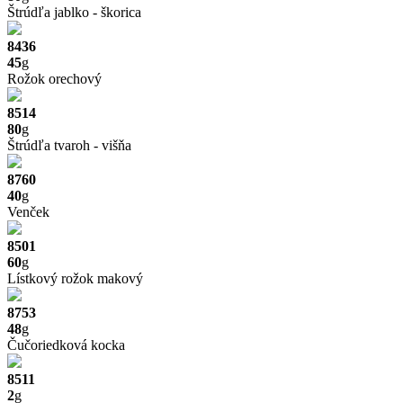
Štrúdľa jablko - škorica
8436
45
g
Rožok orechový
8514
80
g
Štrúdľa tvaroh - višňa
8760
40
g
Venček
8501
60
g
Lístkový rožok makový
8753
48
g
Čučoriedková kocka
8511
2
g