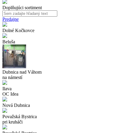
Doplňujúci sortiment
Predajne
Dolné Kočkovce
Beluša
Dubnica nad Váhom
na námestí
Ilava
OC Idea
Nová Dubnica
Považská Bystrica
pri kruháči