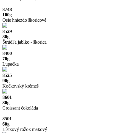
8748
100
g
Osie hniezdo škoricové
8529
80
g
Štrúdľa jablko - škorica
8400
70
g
Lupačka
8525
90
g
Kočkovský krémeš
8601
80
g
Croissant čokoláda
8501
60
g
Lístkový rožok makový