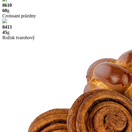
8610
60
g
Croissant prázdny
8413
45
g
Rožok tvarohový