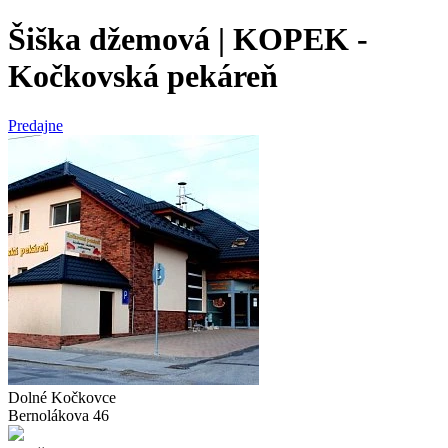
Šiška džemová | KOPEK -
Kočkovská pekáreň
Predajne
Dolné Kočkovce
Bernolákova 46