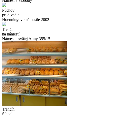
Námestie Slobody
Púchov
pri divadle
Hoenningovo námestie 2002
Trenčín
na námestí
Námestie svätej Anny 355/15
Trenčín
Sihoť