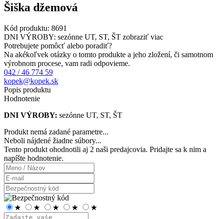
Šiška džemová
Kód produktu:
8691
DNI VÝROBY: sezónne UT, ST, ŠT
zobraziť viac
Potrebujete pomôcť alebo poradiť?
Na akékoľvek otázky o tomto produkte a jeho zložení, či samotnom
výrobnom procese, vam radi odpovieme.
042 / 46 774 59
kopek@kopek.sk
Popis produktu
Hodnotenie
DNI VÝROBY:
sezónne UT, ST, ŠT
Produkt nemá zadané parametre...
Neboli nájdené žiadne súbory...
Tento produkt ohodnotili aj
2 naši predajcovia
. Pridajte sa k nim a
napíšte hodnotenie.
★
★
★
★
★