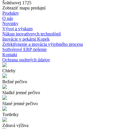
Šoltésovej 1725
Zobraziť mapu predajní
Produkty
O nás
Novinky
Vývoj a výskum
Nákup inovatívnych technológií
Inovácie v pekárni Kopek
Zefektívnenie a inovácia výrobného procesu
Softvérové ERP riešenie
Kontakt
Ochrana osobných údajov
Chleby
Bežné pečivo
Sladké jemné pečivo
Slané jemné pečivo
Tortletky
Zdravá výživa