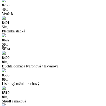
8760
40
g
Venček
8401
50
g
Pletenka sladká
8692
50
g
Šiška
8409
80
g
Buchta domáca tvarohová / lekvárová
8500
60
g
Lístkový rožok orechový
8519
80
g
Štrúdľa maková