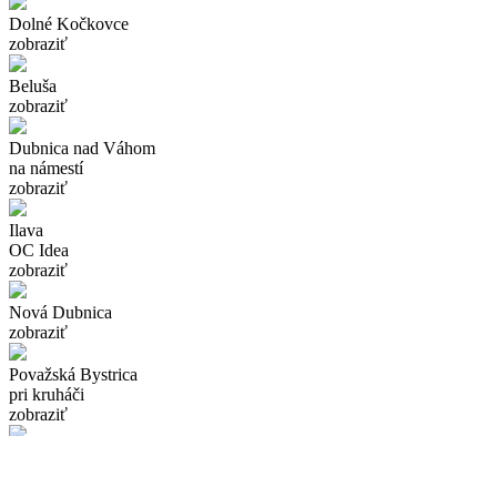
Dolné Kočkovce
zobraziť
Beluša
zobraziť
Dubnica nad Váhom
na námestí
zobraziť
Ilava
OC Idea
zobraziť
Nová Dubnica
zobraziť
Považská Bystrica
pri kruháči
zobraziť
Považská Bystrica
pri nemocnici
zobraziť