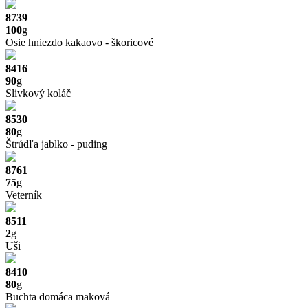
8739
100
g
Osie hniezdo kakaovo - škoricové
8416
90
g
Slivkový koláč
8530
80
g
Štrúdľa jablko - puding
8761
75
g
Veterník
8511
2
g
Uši
8410
80
g
Buchta domáca maková