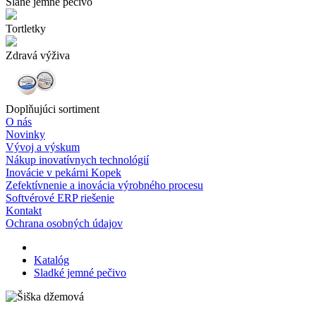
Slané jemné pečivo
Tortletky
Zdravá výživa
Doplňujúci sortiment
O nás
Novinky
Vývoj a výskum
Nákup inovatívnych technológií
Inovácie v pekárni Kopek
Zefektívnenie a inovácia výrobného procesu
Softvérové ERP riešenie
Kontakt
Ochrana osobných údajov
Katalóg
Sladké jemné pečivo