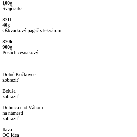
100
g
Švajčiarka
8711
40
g
Oškvarkový pagáč s lekvárom
8706
900
g
Posúch cesnakový
Dolné Kočkovce
zobraziť
Beluša
zobraziť
Dubnica nad Váhom
na námestí
zobraziť
Ilava
OC Idea