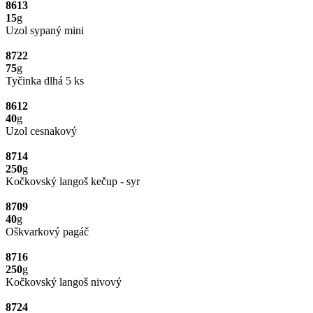
8613
15
g
Uzol sypaný mini
8722
75
g
Tyčinka dlhá 5 ks
8612
40
g
Uzol cesnakový
8714
250
g
Kočkovský langoš kečup - syr
8709
40
g
Oškvarkový pagáč
8716
250
g
Kočkovský langoš nivový
8724