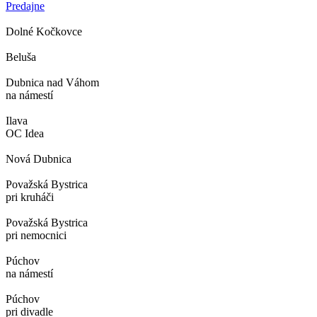
Predajne
Dolné Kočkovce
Beluša
Dubnica nad Váhom
na námestí
Ilava
OC Idea
Nová Dubnica
Považská Bystrica
pri kruháči
Považská Bystrica
pri nemocnici
Púchov
na námestí
Púchov
pri divadle