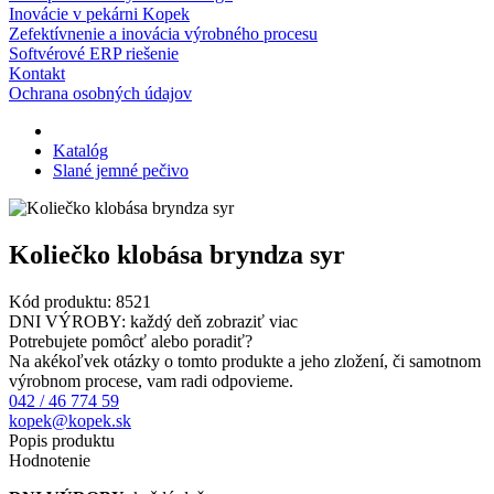
Inovácie v pekárni Kopek
Zefektívnenie a inovácia výrobného procesu
Softvérové ERP riešenie
Kontakt
Ochrana osobných údajov
Katalóg
Slané jemné pečivo
Koliečko klobása bryndza syr
Kód produktu:
8521
DNI VÝROBY: každý deň
zobraziť viac
Potrebujete pomôcť alebo poradiť?
Na akékoľvek otázky o tomto produkte a jeho zložení, či samotnom
výrobnom procese, vam radi odpovieme.
042 / 46 774 59
kopek@kopek.sk
Popis produktu
Hodnotenie