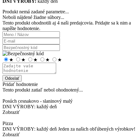
DNI VÝROBY:
každý deň
Produkt nemá zadané parametre...
Neboli nájdené žiadne súbory...
Tento produkt ohodnotili aj
4 naši predajcovia
. Pridajte sa k nim a
napíšte hodnotenie.
★
★
★
★
★
Odoslať
Pridať hodnotenie
Tento produkt zatiaľ nebol ohodnotený...
Posúch cesnakovo - slaninový malý
DNI VÝROBY: každý deň
Zobraziť
Pizza
DNI VÝROBY: každý deň Jeden za našich obľúbených výrobkov!
Zobraziť