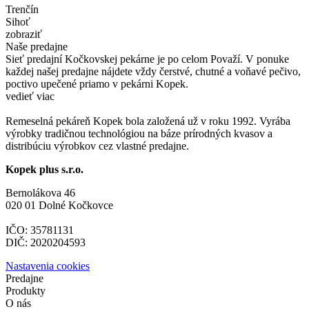
Trenčín
Sihoť
zobraziť
Naše predajne
Sieť predajní Kočkovskej pekárne je po celom Považí. V ponuke
každej našej predajne nájdete vždy čerstvé, chutné a voňavé pečivo,
poctivo upečené priamo v pekárni Kopek.
vedieť viac
Remeselná pekáreň Kopek bola založená už v roku 1992. Vyrába
výrobky tradičnou technológiou na báze prírodných kvasov a
distribúciu výrobkov cez vlastné predajne.
Kopek plus s.r.o.
Bernolákova 46
020 01 Dolné Kočkovce
IČO: 35781131
DIČ: 2020204593
Nastavenia cookies
Predajne
Produkty
O nás