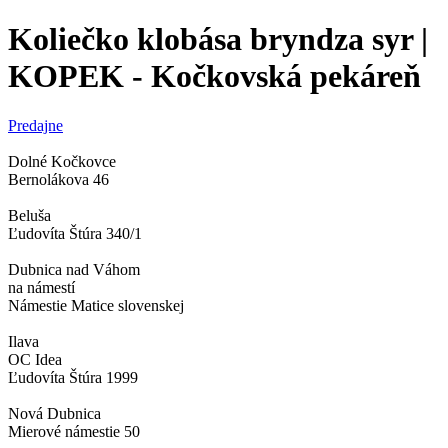
Koliečko klobása bryndza syr |
KOPEK - Kočkovská pekáreň
Predajne
Dolné Kočkovce
Bernolákova 46
Beluša
Ľudovíta Štúra 340/1
Dubnica nad Váhom
na námestí
Námestie Matice slovenskej
Ilava
OC Idea
Ľudovíta Štúra 1999
Nová Dubnica
Mierové námestie 50