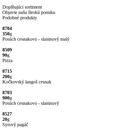
Doplňujúci sortiment
Objavte našu širokú ponuku
Podobné produkty
8704
350
g
Posúch cesnakovo - slaninový malý
8509
90
g
Pizza
8715
200
g
Kočkovský langoš cesnak
8703
900
g
Posúch cesnakovo - slaninový
8527
20
g
Syrový pagáč