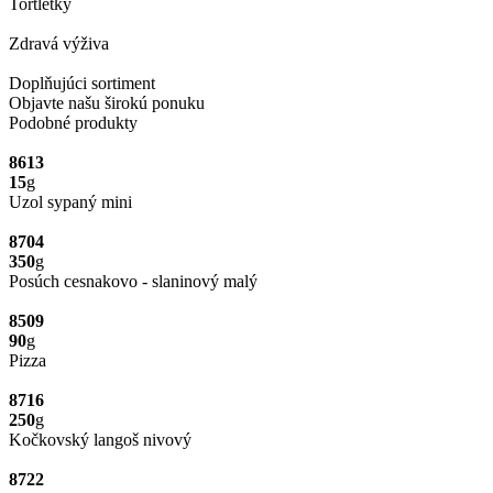
Tortletky
Zdravá výživa
Doplňujúci sortiment
Objavte našu širokú ponuku
Podobné produkty
8613
15
g
Uzol sypaný mini
8704
350
g
Posúch cesnakovo - slaninový malý
8509
90
g
Pizza
8716
250
g
Kočkovský langoš nivový
8722