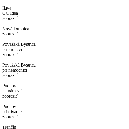
Ilava
OC Idea
zobraziť
Nová Dubnica
zobraziť
Považská Bystrica
pri kruháči
zobraziť
Považská Bystrica
pri nemocnici
zobraziť
Púchov
na námestí
zobraziť
Púchov
pri divadle
zobraziť
Trenčín