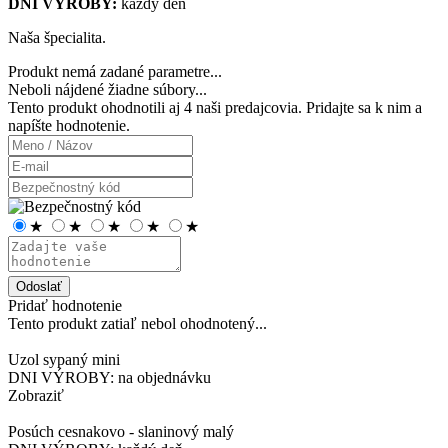
DNI VÝROBY:
každý deň
Naša špecialita.
Produkt nemá zadané parametre...
Neboli nájdené žiadne súbory...
Tento produkt ohodnotili aj
4 naši predajcovia
. Pridajte sa k nim a
napíšte hodnotenie.
★
★
★
★
★
Odoslať
Pridať hodnotenie
Tento produkt zatiaľ nebol ohodnotený...
Uzol sypaný mini
DNI VÝROBY: na objednávku
Zobraziť
Posúch cesnakovo - slaninový malý