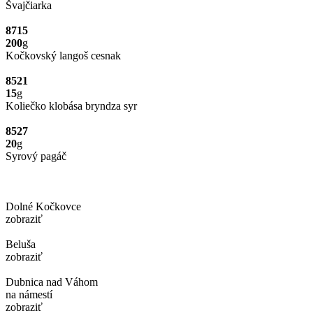
Švajčiarka
8715
200
g
Kočkovský langoš cesnak
8521
15
g
Koliečko klobása bryndza syr
8527
20
g
Syrový pagáč
Dolné Kočkovce
zobraziť
Beluša
zobraziť
Dubnica nad Váhom
na námestí
zobraziť