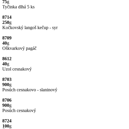
75
g
Tyčinka dlhá 5 ks
8714
250
g
Kočkovský langoš kečup - syr
8709
40
g
Oškvarkový pagáč
8612
40
g
Uzol cesnakový
8703
900
g
Posúch cesnakovo - slaninový
8706
900
g
Posúch cesnakový
8724
100
g