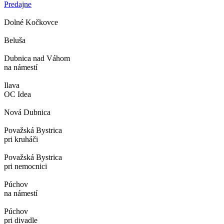
Predajne
Dolné Kočkovce
Beluša
Dubnica nad Váhom
na námestí
Ilava
OC Idea
Nová Dubnica
Považská Bystrica
pri kruháči
Považská Bystrica
pri nemocnici
Púchov
na námestí
Púchov
pri divadle