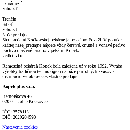
na námestí
zobraziť
Trenčín
Sihoť
zobraziť
Naše predajne
Sieť predajní Kočkovskej pekárne je po celom Považí. V ponuke
každej našej predajne nájdete vždy čerstvé, chutné a voňavé pečivo,
poctivo upečené priamo v pekárni Kopek.
vedieť viac
Remeselná pekáreň Kopek bola založená už v roku 1992. Vyrába
výrobky tradičnou technológiou na báze prírodných kvasov a
distribúciu výrobkov cez vlastné predajne.
Kopek plus s.r.o.
Bernolákova 46
020 01 Dolné Kočkovce
IČO: 35781131
DIČ: 2020204593
Nastavenia cookies