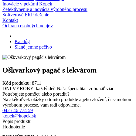
Inovácie v pekárni Kopek
Zefektívnenie a inovácia výrobného procesu
Softvérové ERP riešenie
Kontakt
Ochrana osobných údajov
Katalóg
Slané jemné pečivo
Oškvarkový pagáč s lekvárom
Kód produktu:
8711
DNI VÝROBY: každý deň Naša špecialita.
zobraziť viac
Potrebujete pomôcť alebo poradiť?
Na akékoľvek otázky o tomto produkte a jeho zložení, či samotnom
výrobnom procese, vam radi odpovieme.
042 / 46 774 59
kopek@kopek.sk
Popis produktu
Hodnotenie