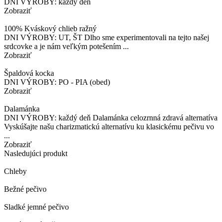
DNI VÝROBY: každý deň
Zobraziť
100% Kváskový chlieb ražný
DNI VÝROBY: UT, ŠT Dlho sme experimentovali na tejto našej
srdcovke a je nám veľkým potešením ...
Zobraziť
Špaldová kocka
DNI VÝROBY: PO - PIA (obed)
Zobraziť
Dalamánka
DNI VÝROBY: každý deň Dalamánka celozrnná zdravá alternatíva
Vyskúšajte našu charizmatickú alternatívu ku klasickému pečivu vo
...
Zobraziť
Nasledujúci produkt
Chleby
Bežné pečivo
Sladké jemné pečivo