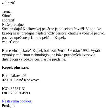
zobraziť
Trenčín
Sihoť
zobraziť
Naše predajne
Sieť predajní Kočkovskej pekárne je po celom Považí. V ponuke
každej našej predajne nájdete vždy čerstvé, chutné a voňavé pečivo,
poctivo upečené priamo v pekárni Kopek.
vedieť viac
Remeselná pekáreň Kopek bola založená už v roku 1992. Vyrába
výrobky tradičnou technológiou na báze prírodných kvasov a
distribúciu výrobkov cez vlastné predajne.
Kopek plus s.r.o.
Bernolákova 46
020 01 Dolné Kočkovce
IČO: 35781131
DIČ: 2020204593
Nastavenia cookies
Predajne