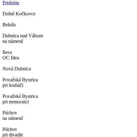
Predajne
Dolné Kočkovce
Beluša
Dubnica nad Váhom
na námestí
Ilava
OC Idea
Nová Dubnica
Považská Bystrica
pri kruháči
Považská Bystrica
pri nemocnici
Púchov
na námestí
Púchov
pri divadle