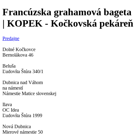
Francúzska grahamová bageta
| KOPEK - Kočkovská pekáreň
Predajne
Dolné Kočkovce
Bernolákova 46
Beluša
Ľudovíta Štúra 340/1
Dubnica nad Váhom
na námestí
Námestie Matice slovenskej
Ilava
OC Idea
Ľudovíta Štúra 1999
Nová Dubnica
Mierové námestie 50