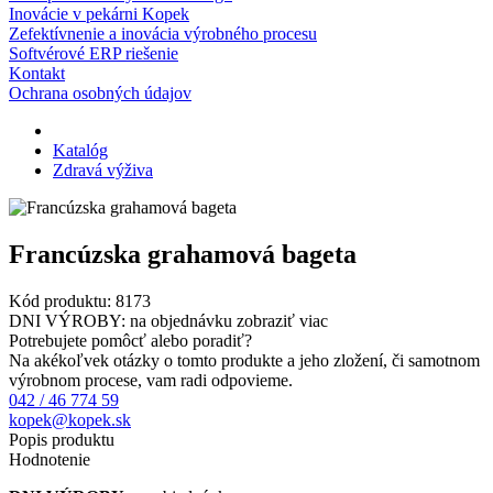
Inovácie v pekárni Kopek
Zefektívnenie a inovácia výrobného procesu
Softvérové ERP riešenie
Kontakt
Ochrana osobných údajov
Katalóg
Zdravá výživa
Francúzska grahamová bageta
Kód produktu:
8173
DNI VÝROBY: na objednávku
zobraziť viac
Potrebujete pomôcť alebo poradiť?
Na akékoľvek otázky o tomto produkte a jeho zložení, či samotnom
výrobnom procese, vam radi odpovieme.
042 / 46 774 59
kopek@kopek.sk
Popis produktu
Hodnotenie