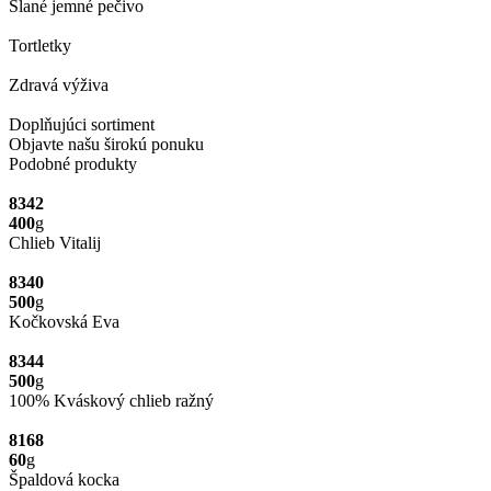
Slané jemné pečivo
Tortletky
Zdravá výživa
Doplňujúci sortiment
Objavte našu širokú ponuku
Podobné produkty
8342
400
g
Chlieb Vitalij
8340
500
g
Kočkovská Eva
8344
500
g
100% Kváskový chlieb ražný
8168
60
g
Špaldová kocka