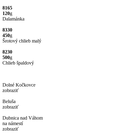
8165
120
g
Dalamánka
8330
450
g
Šrotový chlieb malý
8230
500
g
Chlieb špaldový
Dolné Kočkovce
zobraziť
Beluša
zobraziť
Dubnica nad Váhom
na námestí
zobraziť