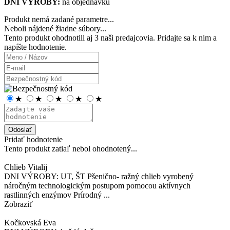
DNI VÝROBY:
na objednávku
Produkt nemá zadané parametre...
Neboli nájdené žiadne súbory...
Tento produkt ohodnotili aj
3 naši predajcovia
. Pridajte sa k nim a
napíšte hodnotenie.
★
★
★
★
★
Odoslať
Pridať hodnotenie
Tento produkt zatiaľ nebol ohodnotený...
Chlieb Vitalij
DNI VÝROBY: UT, ŠT Pšenično- ražný chlieb vyrobený
náročným technologickým postupom pomocou aktívnych
rastlinných enzýmov Prírodný ...
Zobraziť
Kočkovská Eva